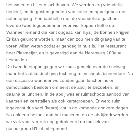
het water, en bij een jachthaven. We werden erg vriendelijk
bedient, en de gasten genoten van koffie en appelgebak met
notentopping. Een babbeltje met de vriendelijke gastheer
leverde twee tegoedbonnen voor vier koppen koffie op.
Wanneer iemand die kant opgaat, kan hij/zij de bonnen krijgen.
Er kan geluncht worden, maar dan zou men dit graag van te
voren willen weten zodat er genoeg in huis is. Het restaurant
heet Plasmeijer, en is gevestigd aan de Herenweg 100a te
Leimuiden.
De tweede etappe gingen we zoals gemeld over de snelweg,
maar het laatste deel ging toch nog ruimschoots binnendoor. Na
een discussie wanneer we zouden gaan lunchen, is er
democratisch besloten om eerst de abdij te bezoeken, en
daarna te lunchen. In de abdij was er ruimschoots aanbod van
kaarsen en kertstallen als ook kerstgroepen. Er werd ruim
ingekocht dus veel (kaars)licht in de komende donkere dagen.
Na ook een bezoek aan het museum, en de abdijkerk werden
we vlak voor vertrek nog getrakteerd op muziek van
gospelgroep B'Lief uit Egmond.