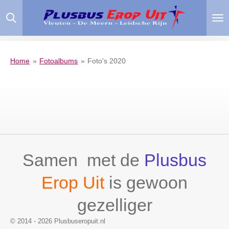
Ga
direct
naar
de
hoofdinhoud
Home
»
Fotoalbums
»
Foto's 2020
Samen met de
Plusbus
Erop Uit
is gewoon
gezelliger
© 2014 - 2026 Plusbuseropuit.nl