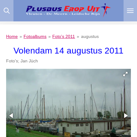
Ga
direct
naar
de
hoofdinhoud
Home
»
Fotoalbums
»
Foto's 2011
»
augustus
Volendam 14 augustus 2011
Foto's; Jan Jüch