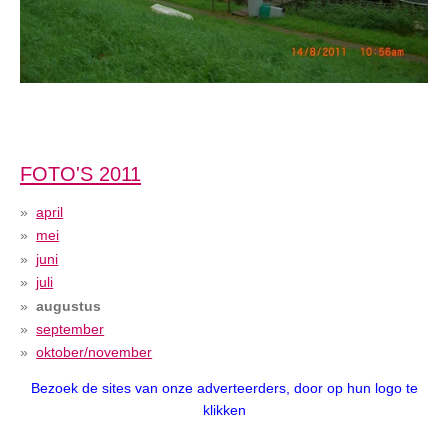
FOTO'S 2011
april
mei
juni
juli
augustus
september
oktober/november
Bezoek de sites van onze adverteerders, door op hun logo te
klikk
en