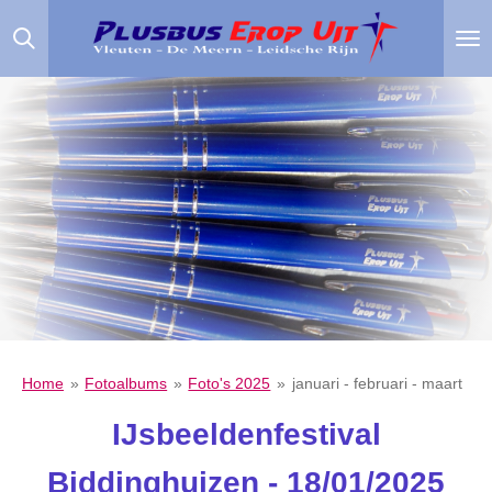
Ga
direct
naar
de
hoofdinhoud
Home
»
Fotoalbums
»
Foto's 2025
»
januari - februari - maart
IJsbeeldenfestival
Biddinghuizen - 18/01/2025