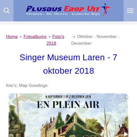
Ga
direct
naar
de
hoofdinhoud
Home
»
Fotoalbums
»
Foto's
»
Oktober - November -
2018
December
Singer Museum Laren - 7
oktober 2018
foto's; Map Goedings